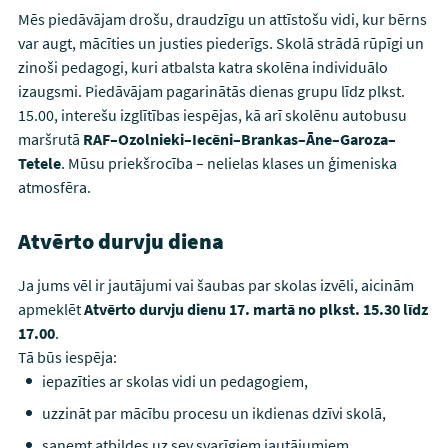
Mēs piedāvājam drošu, draudzīgu un attīstošu vidi, kur bērns
var augt, mācīties un justies piederīgs. Skolā strādā rūpīgi un
zinoši pedagogi, kuri atbalsta katra skolēna individuālo
izaugsmi. Piedāvājam pagarinātās dienas grupu līdz plkst.
15.00, interešu izglītības iespējas, kā arī skolēnu autobusu
maršrutā
RAF–Ozolnieki–Iecēni–Brankas–Āne–Garoza–
Tetele
. Mūsu priekšrocība – nelielas klases un ģimeniska
atmosfēra.
Atvērto durvju diena
Ja jums vēl ir jautājumi vai šaubas par skolas izvēli, aicinām
apmeklēt
Atvērto durvju dienu 17. martā no plkst. 15.30 līdz
17.00
.
Tā būs iespēja:
iepazīties ar skolas vidi un pedagogiem,
uzzināt par mācību procesu un ikdienas dzīvi skolā,
saņemt atbildes uz sev svarīgiem jautājumiem.