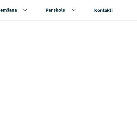
ņemšana
Par skolu
Kontakti